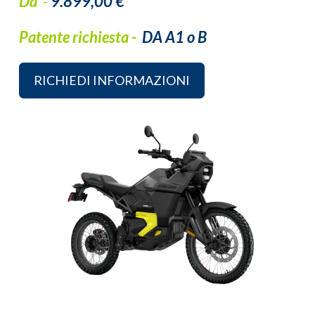
Da
-
9.899,00 €
Patente richiesta -
DA
A1 o B
RICHIEDI INFORMAZIONI