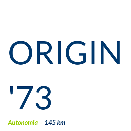
ORIGIN
'73
Autonomia
-
145 km